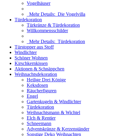
Vogelhäuser
Mehr Details:
Die Vogelvilla
Türdekoration
Türkränze & Türdekoration
Willkommensschilder
Mehr Details:
Türdekoration
Türstopper aus Stoff
Windlichter
Schöner Wohnen
Kirschkernkissen
Aktionen & Schnäppchen
Weihnachtsdekoration
Heilige Drei Könige
Keksdosen
Räucherfiguren
Engel
Gartenkugeln & Windlichter
Türdekoration
Weihnachtsmann & Wichtel
Elch & Rentier
Schneemann
Adventskränze & Kerzenständer
Sonstige Deko Weihnachten