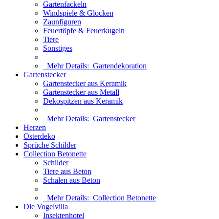
Gartenfackeln
Windspiele & Glocken
Zaunfiguren
Feuertöpfe & Feuerkugeln
Tiere
Sonstiges
Mehr Details:
Gartendekoration
Gartenstecker
Gartenstecker aus Keramik
Gartenstecker aus Metall
Dekospitzen aus Keramik
Mehr Details:
Gartenstecker
Herzen
Osterdeko
Sprüche Schilder
Collection Betonette
Schilder
Tiere aus Beton
Schalen aus Beton
Mehr Details:
Collection Betonette
Die Vogelvilla
Insektenhotel