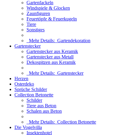
Gartenfackeln
Windspiele & Glocken
Zaunfiguren
Feuertöpfe & Feuerkugeln
Tiere
Sonstiges
Mehr Details:
Gartendekoration
Gartenstecker
Gartenstecker aus Keramik
Gartenstecker aus Metall
Dekospitzen aus Keramik
Mehr Details:
Gartenstecker
Herzen
Osterdeko
Sprüche Schilder
Collection Betonette
Schilder
Tiere aus Beton
Schalen aus Beton
Mehr Details:
Collection Betonette
Die Vogelvilla
Insektenhotel