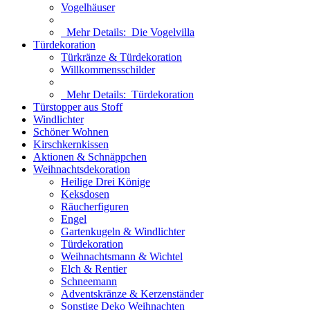
Vogelhäuser
Mehr Details:
Die Vogelvilla
Türdekoration
Türkränze & Türdekoration
Willkommensschilder
Mehr Details:
Türdekoration
Türstopper aus Stoff
Windlichter
Schöner Wohnen
Kirschkernkissen
Aktionen & Schnäppchen
Weihnachtsdekoration
Heilige Drei Könige
Keksdosen
Räucherfiguren
Engel
Gartenkugeln & Windlichter
Türdekoration
Weihnachtsmann & Wichtel
Elch & Rentier
Schneemann
Adventskränze & Kerzenständer
Sonstige Deko Weihnachten