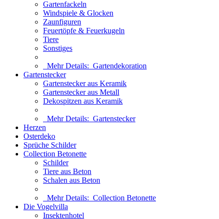
Gartenfackeln
Windspiele & Glocken
Zaunfiguren
Feuertöpfe & Feuerkugeln
Tiere
Sonstiges
Mehr Details:
Gartendekoration
Gartenstecker
Gartenstecker aus Keramik
Gartenstecker aus Metall
Dekospitzen aus Keramik
Mehr Details:
Gartenstecker
Herzen
Osterdeko
Sprüche Schilder
Collection Betonette
Schilder
Tiere aus Beton
Schalen aus Beton
Mehr Details:
Collection Betonette
Die Vogelvilla
Insektenhotel