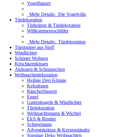
Vogelhäuser
Mehr Details:
Die Vogelvilla
Türdekoration
Türkränze & Türdekoration
Willkommensschilder
Mehr Details:
Türdekoration
Türstopper aus Stoff
Windlichter
Schöner Wohnen
Kirschkernkissen
Aktionen & Schnäppchen
Weihnachtsdekoration
Heilige Drei Könige
Keksdosen
Räucherfiguren
Engel
Gartenkugeln & Windlichter
Türdekoration
Weihnachtsmann & Wichtel
Elch & Rentier
Schneemann
Adventskränze & Kerzenständer
Sonstige Deko Weihnachten