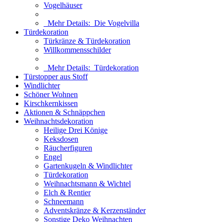
Vogelhäuser
Mehr Details:
Die Vogelvilla
Türdekoration
Türkränze & Türdekoration
Willkommensschilder
Mehr Details:
Türdekoration
Türstopper aus Stoff
Windlichter
Schöner Wohnen
Kirschkernkissen
Aktionen & Schnäppchen
Weihnachtsdekoration
Heilige Drei Könige
Keksdosen
Räucherfiguren
Engel
Gartenkugeln & Windlichter
Türdekoration
Weihnachtsmann & Wichtel
Elch & Rentier
Schneemann
Adventskränze & Kerzenständer
Sonstige Deko Weihnachten