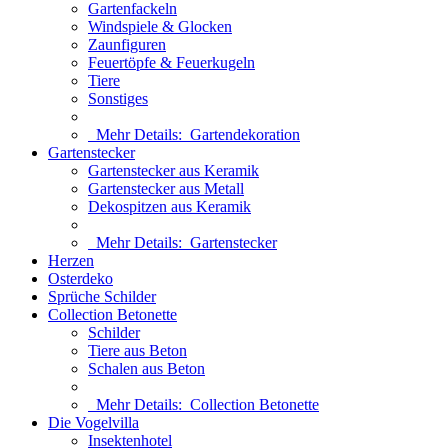
Gartenfackeln
Windspiele & Glocken
Zaunfiguren
Feuertöpfe & Feuerkugeln
Tiere
Sonstiges
Mehr Details:
Gartendekoration
Gartenstecker
Gartenstecker aus Keramik
Gartenstecker aus Metall
Dekospitzen aus Keramik
Mehr Details:
Gartenstecker
Herzen
Osterdeko
Sprüche Schilder
Collection Betonette
Schilder
Tiere aus Beton
Schalen aus Beton
Mehr Details:
Collection Betonette
Die Vogelvilla
Insektenhotel