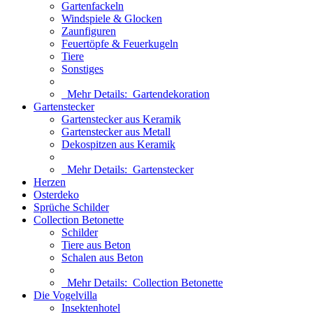
Gartenfackeln
Windspiele & Glocken
Zaunfiguren
Feuertöpfe & Feuerkugeln
Tiere
Sonstiges
Mehr Details:
Gartendekoration
Gartenstecker
Gartenstecker aus Keramik
Gartenstecker aus Metall
Dekospitzen aus Keramik
Mehr Details:
Gartenstecker
Herzen
Osterdeko
Sprüche Schilder
Collection Betonette
Schilder
Tiere aus Beton
Schalen aus Beton
Mehr Details:
Collection Betonette
Die Vogelvilla
Insektenhotel