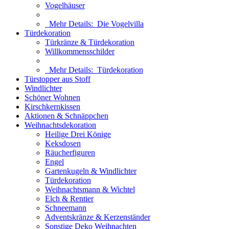
Vogelhäuser
Mehr Details:
Die Vogelvilla
Türdekoration
Türkränze & Türdekoration
Willkommensschilder
Mehr Details:
Türdekoration
Türstopper aus Stoff
Windlichter
Schöner Wohnen
Kirschkernkissen
Aktionen & Schnäppchen
Weihnachtsdekoration
Heilige Drei Könige
Keksdosen
Räucherfiguren
Engel
Gartenkugeln & Windlichter
Türdekoration
Weihnachtsmann & Wichtel
Elch & Rentier
Schneemann
Adventskränze & Kerzenständer
Sonstige Deko Weihnachten