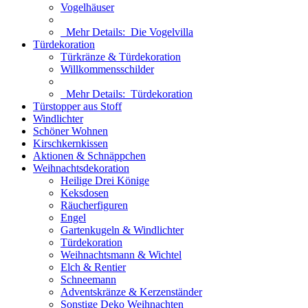
Vogelhäuser
Mehr Details:
Die Vogelvilla
Türdekoration
Türkränze & Türdekoration
Willkommensschilder
Mehr Details:
Türdekoration
Türstopper aus Stoff
Windlichter
Schöner Wohnen
Kirschkernkissen
Aktionen & Schnäppchen
Weihnachtsdekoration
Heilige Drei Könige
Keksdosen
Räucherfiguren
Engel
Gartenkugeln & Windlichter
Türdekoration
Weihnachtsmann & Wichtel
Elch & Rentier
Schneemann
Adventskränze & Kerzenständer
Sonstige Deko Weihnachten