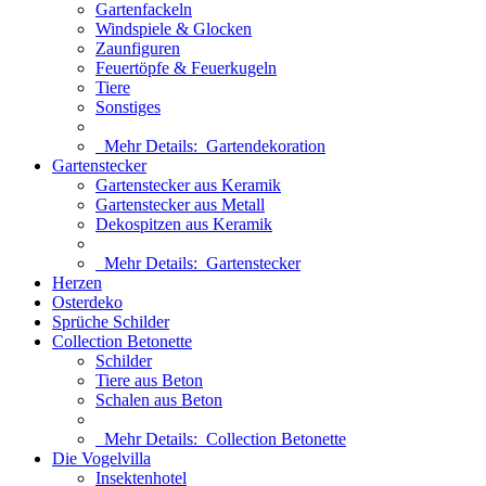
Gartenfackeln
Windspiele & Glocken
Zaunfiguren
Feuertöpfe & Feuerkugeln
Tiere
Sonstiges
Mehr Details:
Gartendekoration
Gartenstecker
Gartenstecker aus Keramik
Gartenstecker aus Metall
Dekospitzen aus Keramik
Mehr Details:
Gartenstecker
Herzen
Osterdeko
Sprüche Schilder
Collection Betonette
Schilder
Tiere aus Beton
Schalen aus Beton
Mehr Details:
Collection Betonette
Die Vogelvilla
Insektenhotel