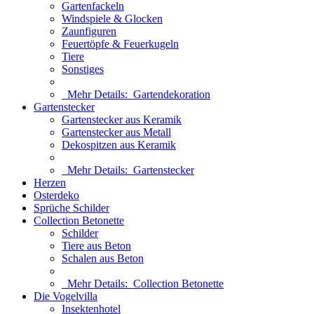
Gartenfackeln
Windspiele & Glocken
Zaunfiguren
Feuertöpfe & Feuerkugeln
Tiere
Sonstiges
Mehr Details:
Gartendekoration
Gartenstecker
Gartenstecker aus Keramik
Gartenstecker aus Metall
Dekospitzen aus Keramik
Mehr Details:
Gartenstecker
Herzen
Osterdeko
Sprüche Schilder
Collection Betonette
Schilder
Tiere aus Beton
Schalen aus Beton
Mehr Details:
Collection Betonette
Die Vogelvilla
Insektenhotel