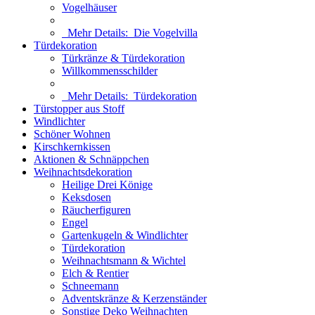
Vogelhäuser
Mehr Details:
Die Vogelvilla
Türdekoration
Türkränze & Türdekoration
Willkommensschilder
Mehr Details:
Türdekoration
Türstopper aus Stoff
Windlichter
Schöner Wohnen
Kirschkernkissen
Aktionen & Schnäppchen
Weihnachtsdekoration
Heilige Drei Könige
Keksdosen
Räucherfiguren
Engel
Gartenkugeln & Windlichter
Türdekoration
Weihnachtsmann & Wichtel
Elch & Rentier
Schneemann
Adventskränze & Kerzenständer
Sonstige Deko Weihnachten