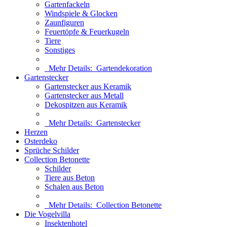
Gartenfackeln
Windspiele & Glocken
Zaunfiguren
Feuertöpfe & Feuerkugeln
Tiere
Sonstiges
Mehr Details:
Gartendekoration
Gartenstecker
Gartenstecker aus Keramik
Gartenstecker aus Metall
Dekospitzen aus Keramik
Mehr Details:
Gartenstecker
Herzen
Osterdeko
Sprüche Schilder
Collection Betonette
Schilder
Tiere aus Beton
Schalen aus Beton
Mehr Details:
Collection Betonette
Die Vogelvilla
Insektenhotel