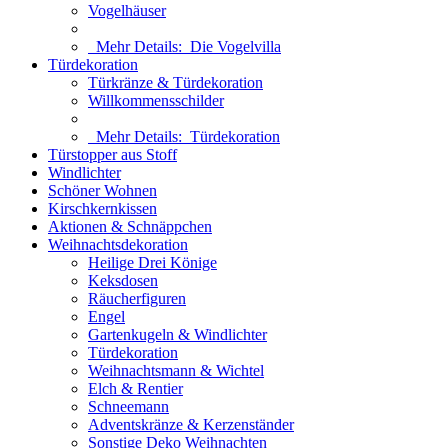
Vogelhäuser
Mehr Details:
Die Vogelvilla
Türdekoration
Türkränze & Türdekoration
Willkommensschilder
Mehr Details:
Türdekoration
Türstopper aus Stoff
Windlichter
Schöner Wohnen
Kirschkernkissen
Aktionen & Schnäppchen
Weihnachtsdekoration
Heilige Drei Könige
Keksdosen
Räucherfiguren
Engel
Gartenkugeln & Windlichter
Türdekoration
Weihnachtsmann & Wichtel
Elch & Rentier
Schneemann
Adventskränze & Kerzenständer
Sonstige Deko Weihnachten